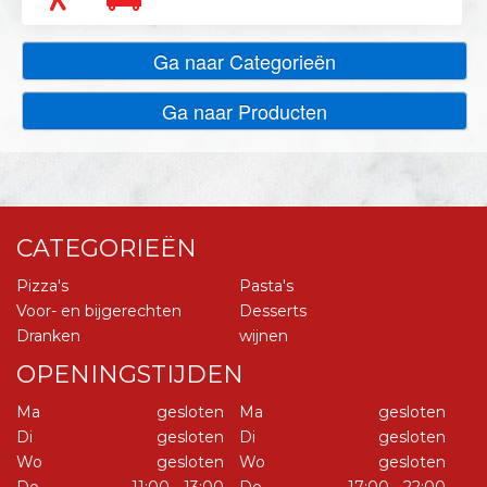
Ga naar Categorieën
Ga naar Producten
CATEGORIEËN
Pizza's
Pasta's
Voor- en bijgerechten
Desserts
Dranken
wijnen
OPENINGSTIJDEN
Ma
gesloten
Ma
gesloten
Di
gesloten
Di
gesloten
Wo
gesloten
Wo
gesloten