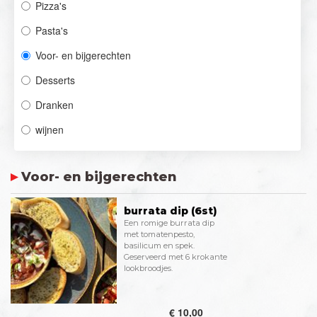
Pizza's
Pasta's
Voor- en bijgerechten
Desserts
Dranken
wijnen
Voor- en bijgerechten
burrata dip (6st)
Een romige burrata dip
met tomatenpesto,
basilicum en spek.
Geserveerd met 6 krokante
lookbroodjes.
€ 10,00