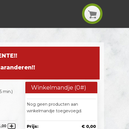
NTE!!
garanderen!!
Winkelmandje (
0
#)
5 min.)
Nog geen producten aan
winkelmandje toegevoegd.
4,00
Prijs:
€ 0,00