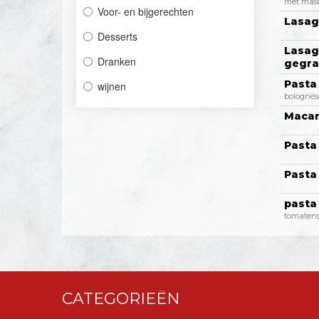
met mas
Voor- en bijgerechten
Lasag
Desserts
Lasag
Dranken
gegra
Pasta
wijnen
bolognès
Macar
Pasta
Pasta
pasta
tomatens
CATEGORIEËN