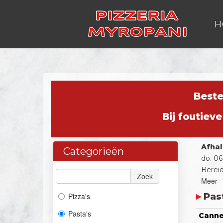
H
Best
Bij foutiev
Afha
Categorieën
do. 0
Bereid
Zoek
Meer
Pizza's
Pas
Pasta's
Canne