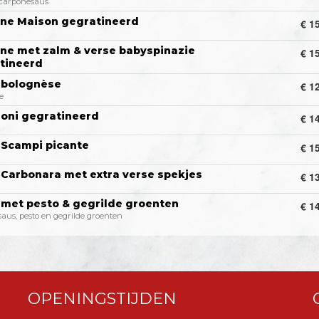
carponesaus
ne Maison gegratineerd
€ 1
ne met zalm & verse babyspinazie
€ 1
tineerd
 bolognèse
€ 1
e
oni gegratineerd
€ 1
 Scampi picante
€ 1
 Carbonara met extra verse spekjes
€ 1
 met pesto & gegrilde groenten
€ 1
aus, pesto en gegrilde groenten
OPENINGSTIJDEN