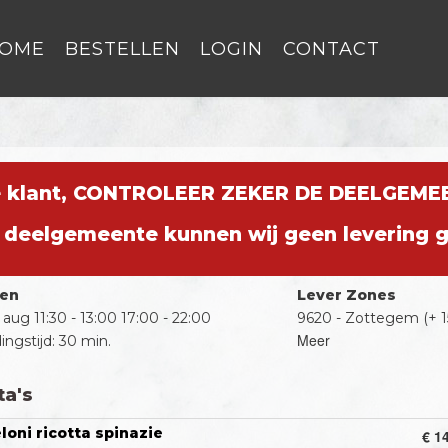
OME
BESTELLEN
LOGIN
CONTACT
e klant, CONTROLEER ZEKER DE DEELGEMEE
e deelgemeente kunnen wij geen levering 
len
Lever Zones
6 aug
11:30 - 13:00
17:00 - 22:00
9620 - Zottegem (+ 1
Meer
ingstijd: 30 min.
ta's
loni ricotta spinazie
€ 1