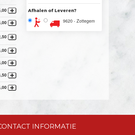
5,00
Afhalen of Leveren?
9620 - Zottegem
5,00
2,50
4,00
5,00
3,50
4,00
CONTACT INFORMATIE